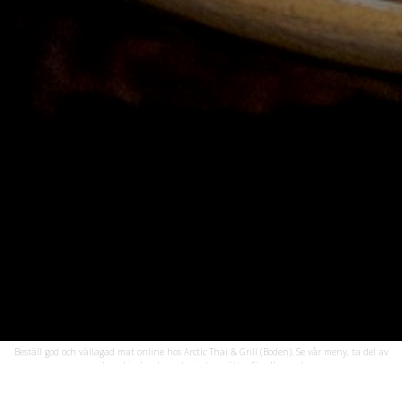
Beställ god och vällagad mat online hos Arctic Thai & Grill (Boden). Se vår meny, ta del av
unika erbjudanden och njut av rätter för alla smaker.